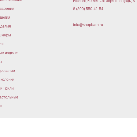
Ижевск, 50 лет Октября площадь, 6
варения
8 (800) 550-41-54
оделия
info@shopbarn.ru
оделия
шкафы
ря
ые изделия
ы
ирование
колонки
и Грили
астольные
ни