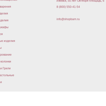
Ижевск, 50 лет Октября площадь, 6
варения
8 (800) 550-41-54
оделия
info@shopbarn.ru
оделия
шкафы
ря
ые изделия
ы
ирование
колонки
и Грили
астольные
ни